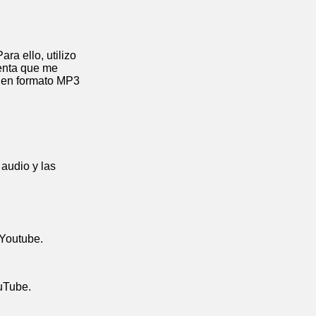
ra ello, utilizo
ienta que me
o en formato MP3
 audio y las
 Youtube.
ouTube.