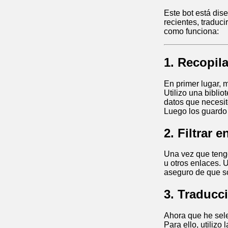
Este bot está dis
recientes, traduci
como funciona:
1. Recopil
En primer lugar, 
Utilizo una bibli
datos que necesit
Luego los guardo 
2. Filtrar 
Una vez que tengo
u otros enlaces. 
aseguro de que só
3. Traducc
Ahora que he sele
Para ello, utilizo