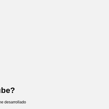
ube?
he desarrollado