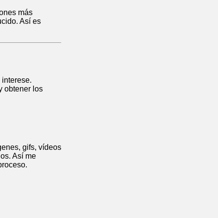
ciones más
ucido. Así es
 interese.
y obtener los
enes, gifs, vídeos
dos. Así me
proceso.